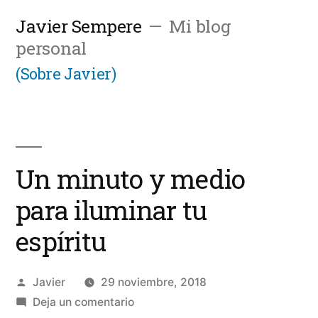
Saltar
Javier Sempere
Mi blog
al
personal
contenido
(Sobre Javier)
Un minuto y medio
para iluminar tu
espíritu
Publicado
Javier
29 noviembre, 2018
por
en
Deja un comentario