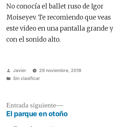
No conocía el ballet ruso de Igor
Moiseyev. Te recomiendo que veas
este video en una pantalla grande y
con el sonido alto.
Publicado
Javier
29 noviembre, 2018
por
Publicado
Sin clasificar
en
Entrada
Entrada siguiente
siguiente:
El parque en otoño
Navegación