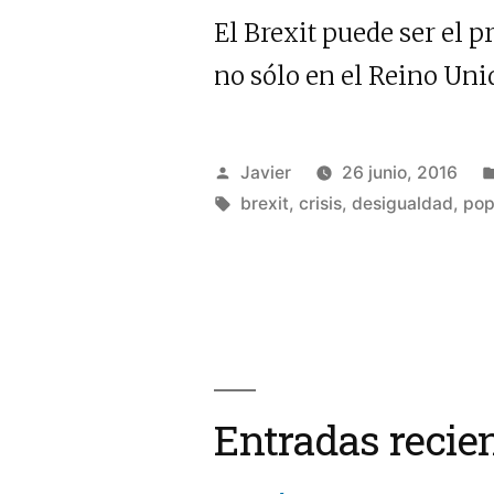
El Brexit puede ser el 
no sólo en el Reino Uni
Publicado
Javier
26 junio, 2016
por
Etiquetas:
brexit
,
crisis
,
desigualdad
,
pop
Entradas recie