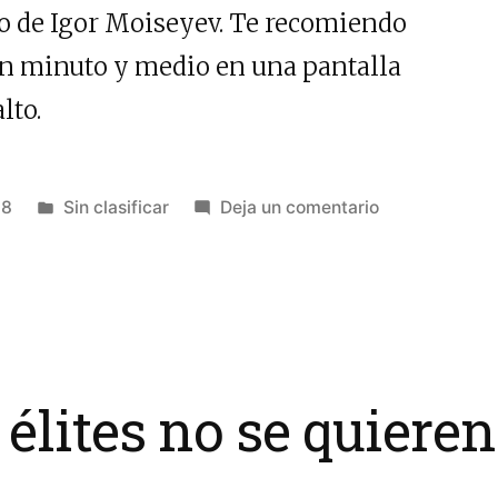
so de Igor Moiseyev. Te recomiendo
un minuto y medio en una pantalla
lto.
Publicado
en
18
Sin clasificar
Deja un comentario
en
Un
minuto
y
medio
para
iluminar
élites no se quieren
tu
espíritu