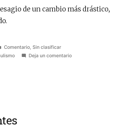
presagio de un cambio más drástico,
do.
Publicado
Comentario
,
Sin clasificar
en
en
ulismo
Deja un comentario
Cuando
las
élites
no
se
quieren
enterar
ntes