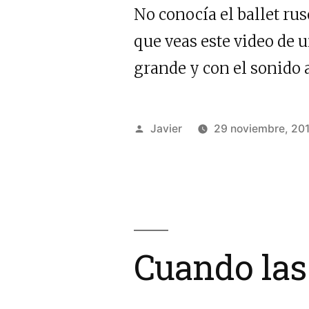
No conocía el ballet ru
que veas este video de 
grande y con el sonido a
Publicado
Javier
29 noviembre, 20
por
Cuando las 