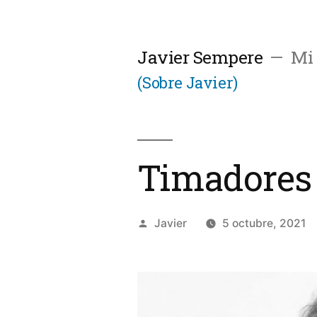
Saltar
al
Javier Sempere
Mi 
contenido
(Sobre Javier)
Timadores
Publicado
Javier
5 octubre, 2021
por