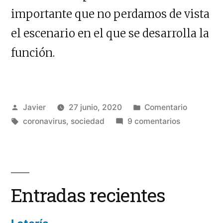
importante que no perdamos de vista
el escenario en el que se desarrolla la
función.
Publicado
Publicado
Javier
27 junio, 2020
Comentario
por
Etiquetas:
en
en
coronavirus
,
sociedad
9 comentarios
Nadie
sabe
nada
Entradas recientes