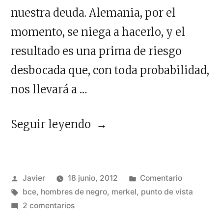
nuestra deuda. Alemania, por el
momento, se niega a hacerlo, y el
resultado es una prima de riesgo
desbocada que, con toda probabilidad,
nos llevará a …
«En
Seguir leyendo
defensa
de
Publicado
Publicado
Javier
18 junio, 2012
Comentario
Ángela»
por
Etiquetas:
en
bce
,
hombres de negro
,
merkel
,
punto de vista
en
2 comentarios
En