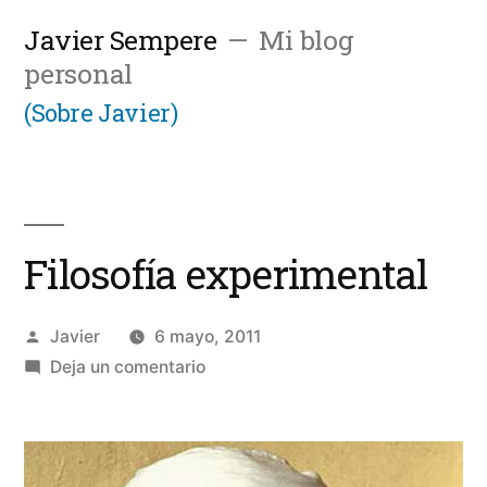
Saltar
Javier Sempere
Mi blog
al
personal
contenido
(Sobre Javier)
Filosofía experimental
Publicado
Javier
6 mayo, 2011
por
en
Deja un comentario
Filosofía
experimental