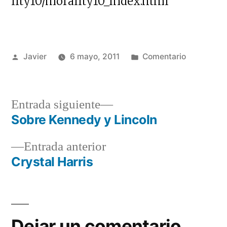
lity10/morality10_index.html
Publicado
Publicado
Javier
6 mayo, 2011
Comentario
por
en
Entrada
Entrada siguiente
siguiente:
Sobre Kennedy y Lincoln
Navegación
Entrada
Entrada anterior
de
anterior:
Crystal Harris
entradas
Dejar un comentario