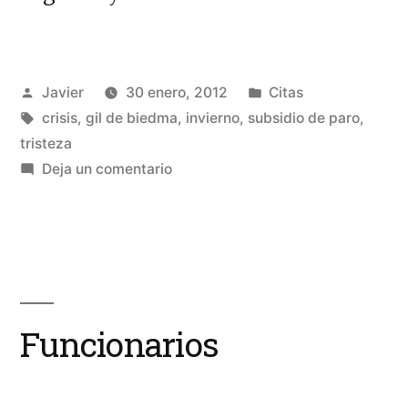
triste
de
Publicado
Publicado
Javier
30 enero, 2012
Citas
invierno»
por
Etiquetas:
en
crisis
,
gil de biedma
,
invierno
,
subsidio de paro
,
tristeza
en
Deja un comentario
Noche
triste
de
invierno
Funcionarios