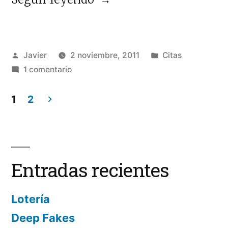
Publicado
Publicado
Javier
2 noviembre, 2011
Citas
por
en
en
1 comentario
Funcionarios
1
2
Paginación
de
entradas
Entradas recientes
Lotería
Deep Fakes